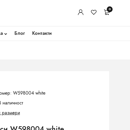
0
ка
Блог
Контакти
омер: W598004 white
В наличност
с размери
си W598004 white