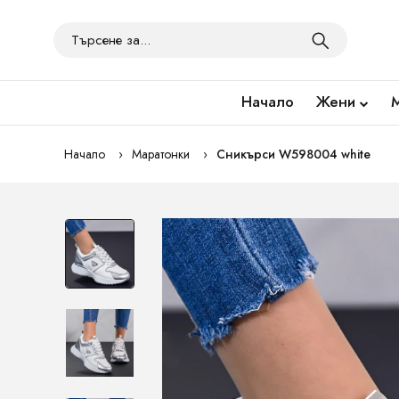
Начало
Жени
Начало
Маратонки
Сникърси W598004 white