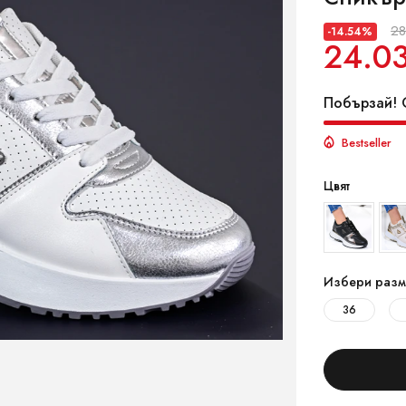
28
-14.54%
24.0
Побързай! О
Bestseller
Цвят
Избери разм
36