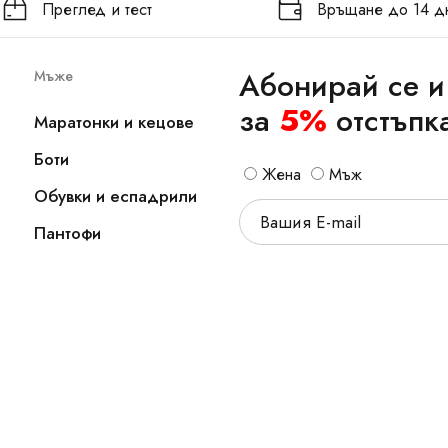
Преглед и тест
Връщане до 14 д
Абонирай се и
Мъже
за
5%
отстъпк
Маратонки и кецове
Боти
Жена
Мъж
Обувки и еспадрили
Пантофи