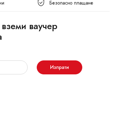
ни
Безопасно плащане
 вземи ваучер
а
Изпрати