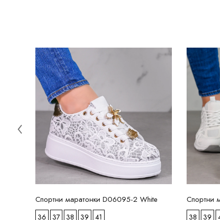
Спортни маратонки D06095-2 White
Спортни 
36
37
38
39
41
38
39