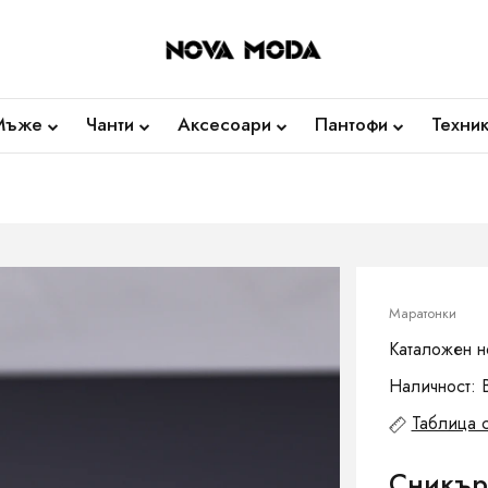
Мъже
Чанти
Аксесоари
Пантофи
Техни
Маратонки
Каталожен н
Наличност: 
Таблица 
Сникър