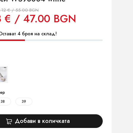
.12 € / 55.00 BGN
3 € / 47.00 BGN
стават 4 броя на склад!
ер
38
39
Добави в количката