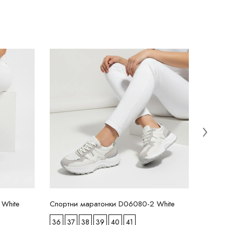
Спорт
36
27.99
 White
Спортни маратонки D06080-2 White
36
37
38
39
40
41