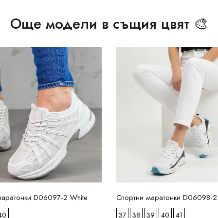
Още модели в същия цвят 🎨
маратонки D06097-2 White
Спортни маратонки D06098-2
40
37
38
39
40
41