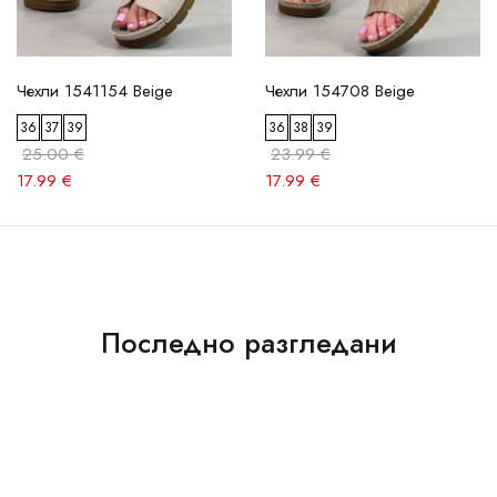
Чехли 1541154 Beige
Чехли 154708 Beige
36
37
39
36
38
39
25.00 €
23.99 €
17.99 €
17.99 €
Последно разгледани