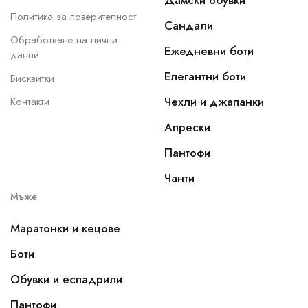
Дамски обувки
Политика за поверителност
Сандали
Обработване на лични
Ежедневни боти
данни
Елегантни боти
Бисквитки
Чехли и джапанки
Контакти
Апрески
Пантофи
Чанти
Мъже
Маратонки и кецове
Боти
Обувки и еспадрили
Пантофи