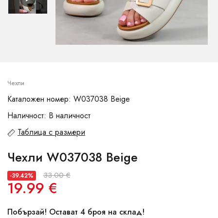
Чехли
Каталожен номер: W037038 Beige
Наличност: В наличност
Таблица с размери
Чехли W037038 Beige
33.00 €
-39.42%
19.99 €
Побързай! Остават 4 броя на склад!