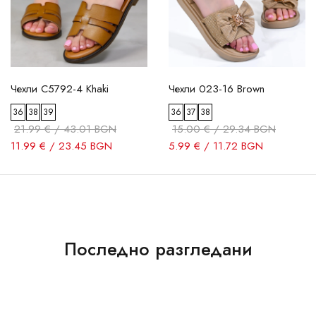
Чехли C5792-4 Khaki
Чехли 023-16 Brown
36
38
39
36
37
38
21.99 € / 43.01 BGN
15.00 € / 29.34 BGN
11.99 € / 23.45 BGN
5.99 € / 11.72 BGN
Последно разгледани