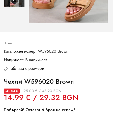
Чехли
Каталожен номер: W596020 Brown
Наличност: В наличност
Таблица с размери
Чехли W596020 Brown
25.00 € / 48.90 BGN
-40.04%
14.99 € / 29.32 BGN
Побързай! Остават 6 броя на склад!