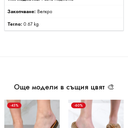
Закопчване:
Велкро
Тегло:
0.67 kg.
Още модели в същия цвят 🎨
-45%
-60%