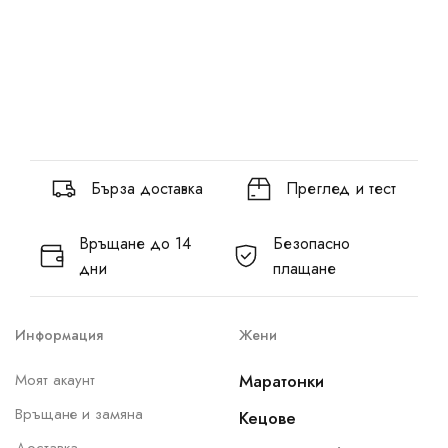
Бърза доставка
Преглед и тест
Връщане до 14
Безопасно
дни
плащане
Информация
Жени
Моят акаунт
Маратонки
Връщане и замяна
Кецове