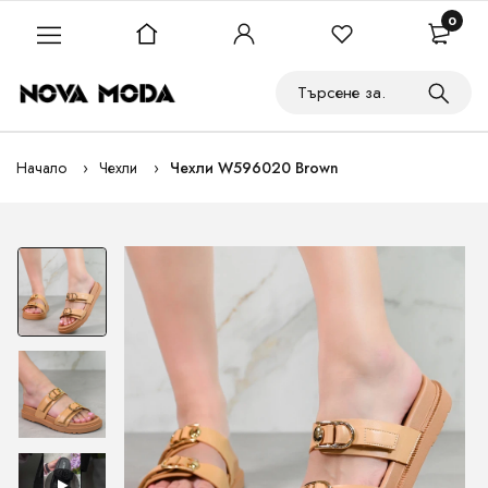
0
Начало
Чехли
Чехли W596020 Brown