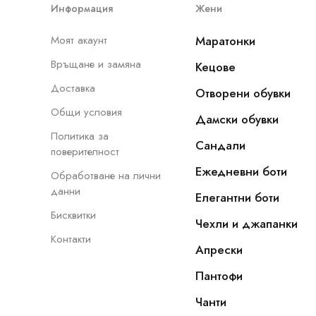
Информация
Жени
Моят акаунт
Маратонки
Връщане и замяна
Кецове
Доставка
Отворени обувки
Общи условия
Дамски обувки
Политика за
Сандали
поверителност
Ежедневни боти
Обработване на лични
данни
Елегантни боти
Бисквитки
Чехли и джапанки
Контакти
Апрески
Пантофи
Чанти