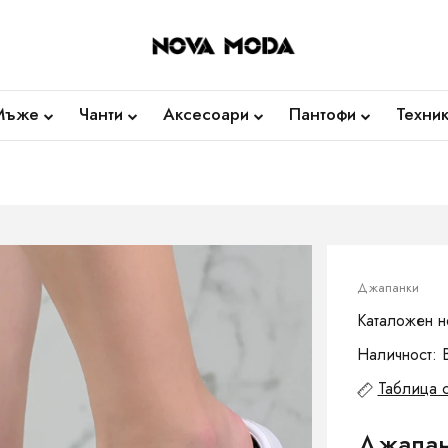
Мъже
Чанти
Аксесоари
Пантофи
Техни
Джапанки
Каталожен н
Наличност: 
Таблица 
Джапанк