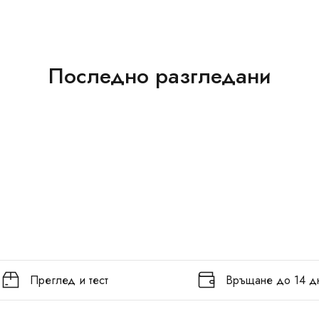
Последно разгледани
Преглед и тест
Връщане до 14 д