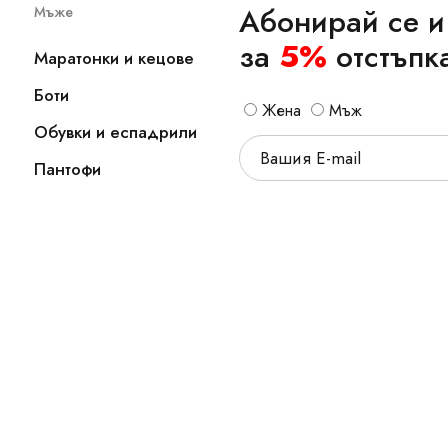
Абонирай се и
Мъже
за
5%
отстъпк
Маратонки и кецове
Боти
Жена
Мъж
Обувки и еспадрили
Пантофи