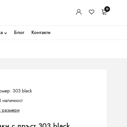
0
ка
Блог
Контакти
омер: 303 black
В наличност
с размери
и с пръст 303 black