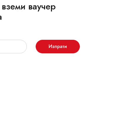
 вземи ваучер
а
Изпрати