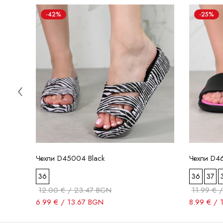
-42%
-25%
Чехли D45004 Black
Чехли D4
36
36
37
12.00 € / 23.47 BGN
11.99 € 
6.99 € / 13.67 BGN
8.99 € / 