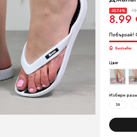
13
-35.74%
8.99 
Побързай! О
Bestseller
Цвят
Избери разм
36