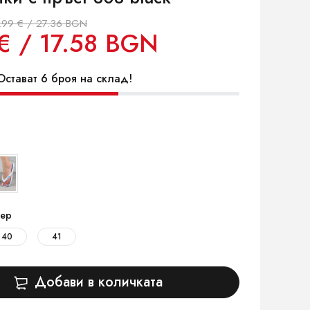
.99 € / 27.36 BGN
€ / 17.58 BGN
стават 6 броя на склад!
ер
40
41
Добави в количката