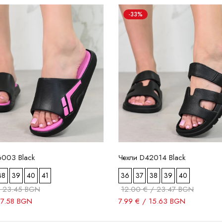
-33%
6003 Black
Чехли D42014 Black
38
39
40
41
36
37
38
39
40
/ 23.45 BGN
12.00 € / 23.47 BGN
17.58 BGN
7.99 € / 15.63 BGN