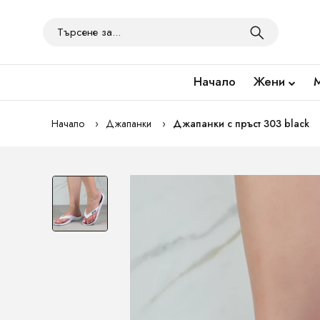
Начало
Жени
Начало
Джапанки
Джапанки с пръст 303 black