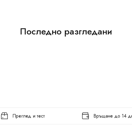
Последно разгледани
Преглед и тест
Връщане до 14 д