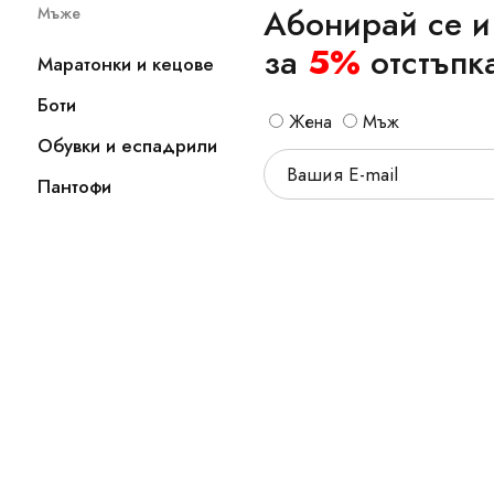
Абонирай се и
Мъже
за
5%
отстъпк
Маратонки и кецове
Боти
Жена
Мъж
Обувки и еспадрили
Пантофи