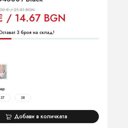
.00 € / 21.51 BGN
€ / 14.67 BGN
стават 3 броя на склад!
ер
37
38
Добави в количката