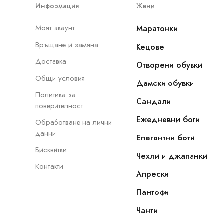
Информация
Жени
Моят акаунт
Маратонки
Връщане и замяна
Кецове
Доставка
Отворени обувки
Общи условия
Дамски обувки
Политика за
Сандали
поверителност
Ежедневни боти
Обработване на лични
данни
Елегантни боти
Бисквитки
Чехли и джапанки
Контакти
Апрески
Пантофи
Чанти