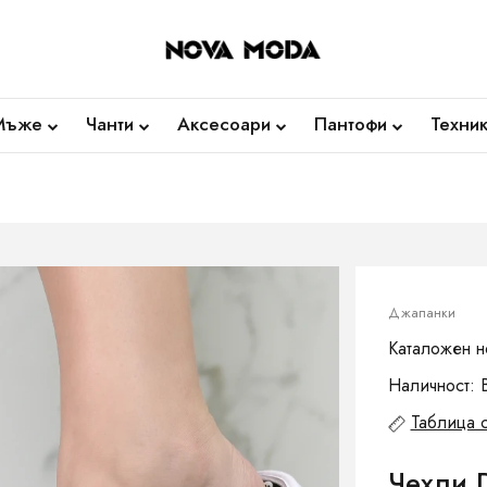
Мъже
Чанти
Аксесоари
Пантофи
Техни
Джапанки
Каталожен н
Наличност: 
Таблица 
Чехли 