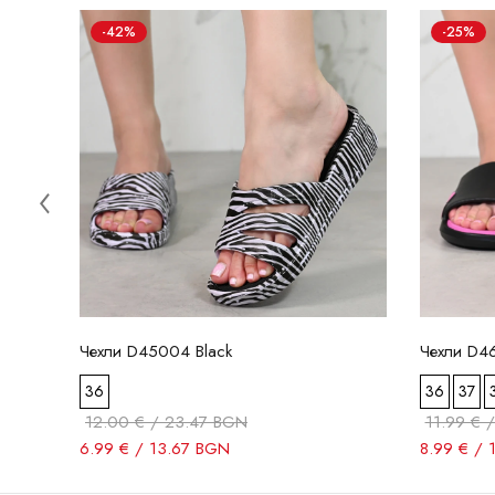
-42%
-25%
Чехли D45004 Black
Чехли D4
36
36
37
12.00 € / 23.47 BGN
11.99 € 
6.99 € / 13.67 BGN
8.99 € / 