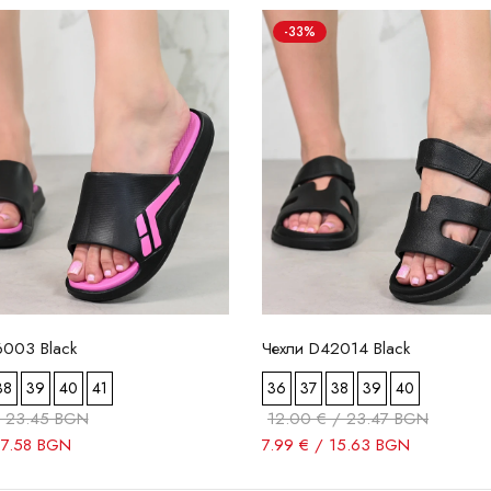
-33%
6003 Black
Чехли D42014 Black
38
39
40
41
36
37
38
39
40
/ 23.45 BGN
12.00 € / 23.47 BGN
17.58 BGN
7.99 € / 15.63 BGN