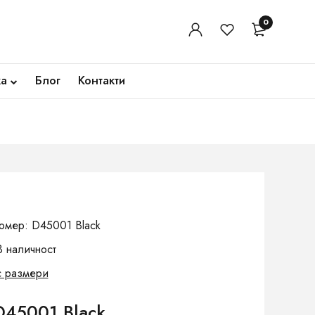
0
ка
Блог
Контакти
омер: D45001 Black
В наличност
с размери
D45001 Black