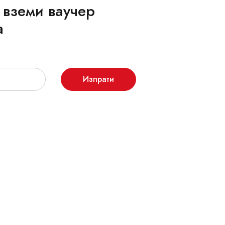
 вземи ваучер
а
Изпрати