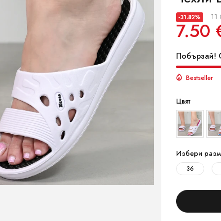
11
-31.82%
7.50 
Побързай! О
Bestseller
Цвят
Избери разм
36