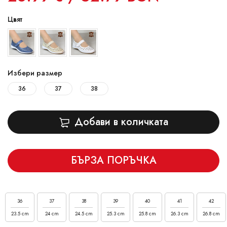
Цвят
Избери размер
36
37
38
Добави в количката
БЪРЗА ПОРЪЧКА
36
37
38
39
40
41
42
23.5 cm
24 cm
24.5 cm
25.3 cm
25.8 cm
26.3 cm
26.8 cm