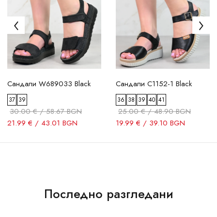
Сандали W689033 Black
Сандали C1152-1 Black
37
39
36
38
39
40
41
30.00 € / 58.67 BGN
25.00 € / 48.90 BGN
21.99 € / 43.01 BGN
19.99 € / 39.10 BGN
Последно разгледани