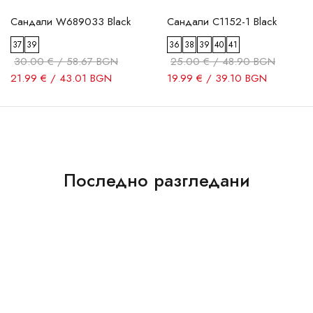
Сандали W689033 Black
Сандали C1152-1 Black
37
39
36
38
39
40
41
30.00 € / 58.67 BGN
25.00 € / 48.90 BGN
21.99 € / 43.01 BGN
19.99 € / 39.10 BGN
Последно разгледани