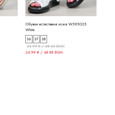
Обувки естествена кожа W595025
White
36
37
38
34.99 € / 68.43 BGN
24.99 € / 48.88 BGN