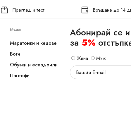
Преглед и тест
Връщане до 14 д
Абонирай се и
Мъже
за
5%
отстъпк
Маратонки и кецове
Боти
Жена
Мъж
Обувки и еспадрили
Пантофи