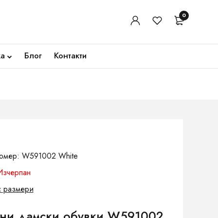
0
ка
Блог
Контакти
номер: W591002 White
Изчерпан
с размери
тни дамски обувки W591002