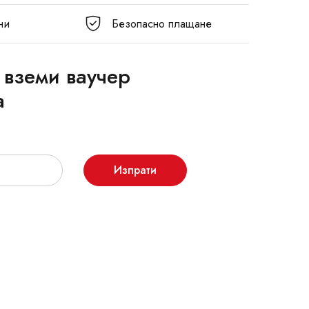
ни
Безопасно плащане
 вземи ваучер
а
Изпрати