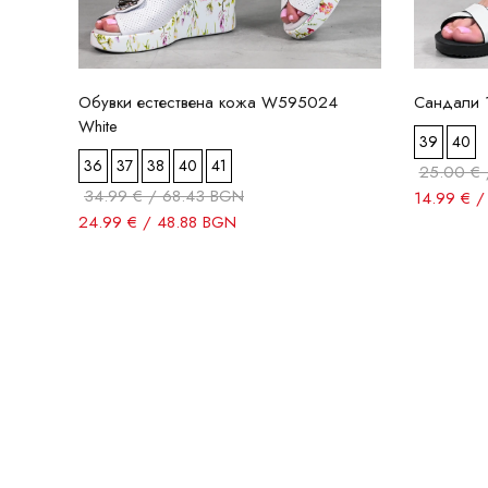
Обувки естествена кожа W595024
Сандали 
White
39
40
36
37
38
40
41
25.00 € 
34.99 € / 68.43 BGN
14.99 € 
24.99 € / 48.88 BGN