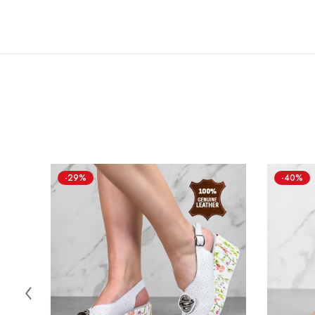
-29%
-40%