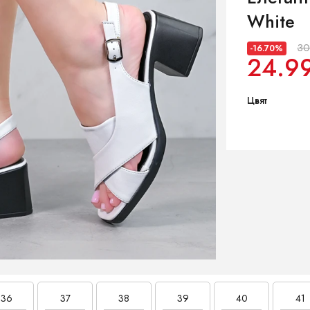
White
30
-16.70%
24.9
Цвят
36
37
38
39
40
41