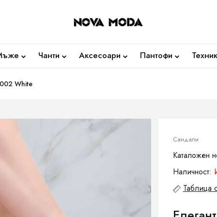
Мъже
Чанти
Аксесоари
Пантофи
Техни
002 White
Сандали
Каталожен 
Наличност:
Таблица 
Елеган