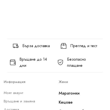
Бърза доставка
Преглед и тест
Връщане до 14
Безопасно
дни
плащане
Информация
Жени
Моят акаунт
Маратонки
Връщане и замяна
Кецове
Доставка