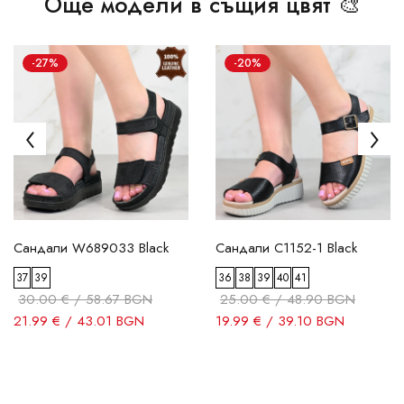
Още модели в същия цвят 🎨
-27%
-20%
Сандали W689033 Black
Сандали C1152-1 Black
37
39
36
38
39
40
41
30.00 € / 58.67 BGN
25.00 € / 48.90 BGN
21.99 € / 43.01 BGN
19.99 € / 39.10 BGN