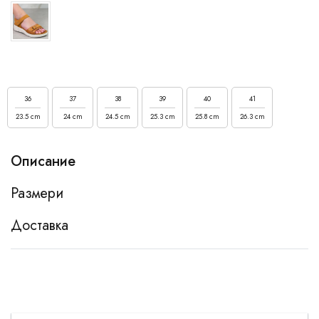
36
37
38
39
40
41
23.5 cm
24 cm
24.5 cm
25.3 cm
25.8 cm
26.3 cm
Описание
Размери
Доставка