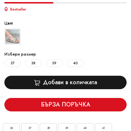
Bestseller
Цвят
Избери размер
37
38
39
40
Добави в количката
БЪРЗА ПОРЪЧКА
36
37
38
39
40
41