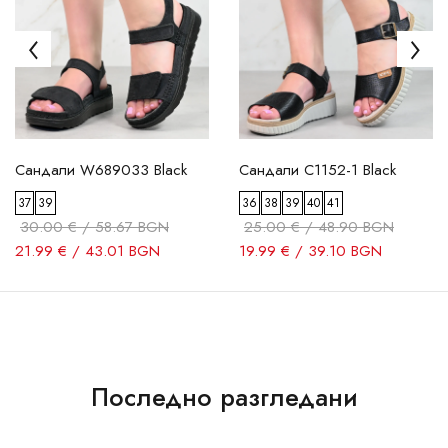
Сандали W689033 Black
Сандали C1152-1 Black
37
39
36
38
39
40
41
30.00 € / 58.67 BGN
25.00 € / 48.90 BGN
21.99 € / 43.01 BGN
19.99 € / 39.10 BGN
Последно разгледани